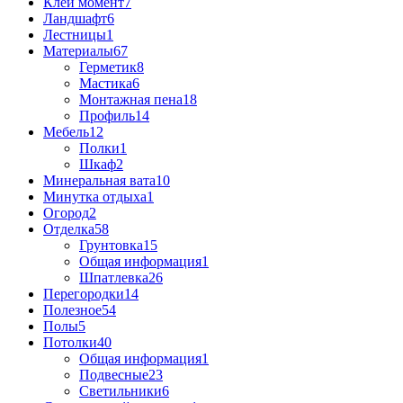
Клей момент
7
Ландшафт
6
Лестницы
1
Материалы
67
Герметик
8
Мастика
6
Монтажная пена
18
Профиль
14
Мебель
12
Полки
1
Шкаф
2
Минеральная вата
10
Минутка отдыха
1
Огород
2
Отделка
58
Грунтовка
15
Общая информация
1
Шпатлевка
26
Перегородки
14
Полезное
54
Полы
5
Потолки
40
Общая информация
1
Подвесные
23
Светильники
6