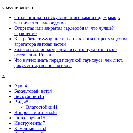
Свежие записи
Столешницы из искусственного камня под мрамор:
техническое руководство
Открытая или закрытая гардеробная: что лучше?
Сравнение
Как работает ZZap: цели, направления и преимущества
агрегатора автозапчастей
Золотой эталон комфорта: всё, что нужно знать об
остеклении Rehau
Что нужно знать перед покупкой таунхауса: чек-лист,
документы, нюансы выбора
x
Арка
4
Базальтовый вата
4
Без рубрики
16
Виды
8
Влагостойкий
1
Вопросы и ответы
36
Гипсокартон
15
Инструменты
7
Каменная вата
3