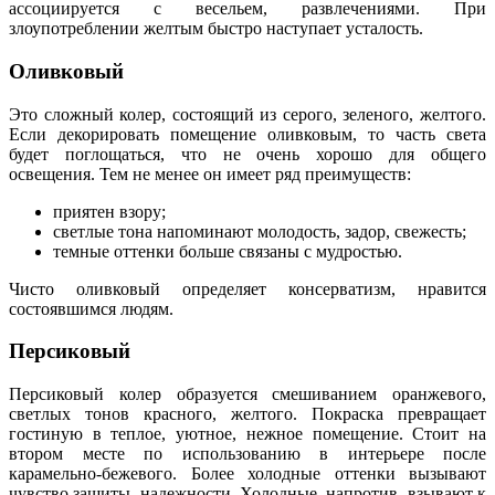
ассоциируется с весельем, развлечениями. При
злоупотреблении желтым быстро наступает усталость.
Оливковый
Это сложный колер, состоящий из серого, зеленого, желтого.
Если декорировать помещение оливковым, то часть света
будет поглощаться, что не очень хорошо для общего
освещения. Тем не менее он имеет ряд преимуществ:
приятен взору;
светлые тона напоминают молодость, задор, свежесть;
темные оттенки больше связаны с мудростью.
Чисто оливковый определяет консерватизм, нравится
состоявшимся людям.
Персиковый
Персиковый колер образуется смешиванием оранжевого,
светлых тонов красного, желтого. Покраска превращает
гостиную в теплое, уютное, нежное помещение. Стоит на
втором месте по использованию в интерьере после
карамельно-бежевого. Более холодные оттенки вызывают
чувство защиты, надежности. Холодные, напротив, взывают к