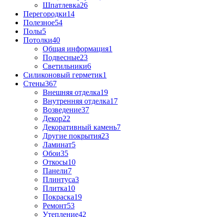
Шпатлевка
26
Перегородки
14
Полезное
54
Полы
5
Потолки
40
Общая информация
1
Подвесные
23
Светильники
6
Силиконовый герметик
1
Стены
367
Внешняя отделка
19
Внутренняя отделка
17
Возведение
37
Декор
22
Декоративный камень
7
Другие покрытия
23
Ламинат
5
Обои
35
Откосы
10
Панели
7
Плинтуса
3
Плитка
10
Покраска
19
Ремонт
53
Утепление
42