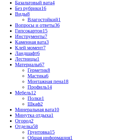
Базальтовый вата
4
Без рубрики
16
Виды
8
Влагостойкий
1
Вопросы и ответы
36
Гипсокартон
15
Инструменты
7
Каменная вата
3
Клей момент
7
Ландшафт
6
Лестницы
1
Материалы
67
Герметик
8
Мастика
6
Монтажная пена
18
Профиль
14
Мебель
12
Полки
1
Шкаф
2
Минеральная вата
10
Минутка отдыха
1
Огород
2
Отделка
58
Грунтовка
15
Общая информация
1