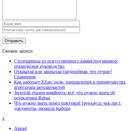
Свежие записи
Столешницы из искусственного камня под мрамор:
техническое руководство
Открытая или закрытая гардеробная: что лучше?
Сравнение
Как работает ZZap: цели, направления и преимущества
агрегатора автозапчастей
Золотой эталон комфорта: всё, что нужно знать об
остеклении Rehau
Что нужно знать перед покупкой таунхауса: чек-лист,
документы, нюансы выбора
x
Арка
4