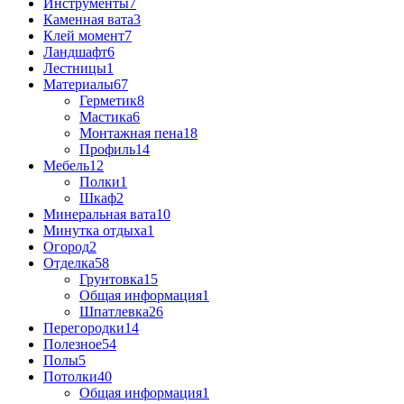
Инструменты
7
Каменная вата
3
Клей момент
7
Ландшафт
6
Лестницы
1
Материалы
67
Герметик
8
Мастика
6
Монтажная пена
18
Профиль
14
Мебель
12
Полки
1
Шкаф
2
Минеральная вата
10
Минутка отдыха
1
Огород
2
Отделка
58
Грунтовка
15
Общая информация
1
Шпатлевка
26
Перегородки
14
Полезное
54
Полы
5
Потолки
40
Общая информация
1