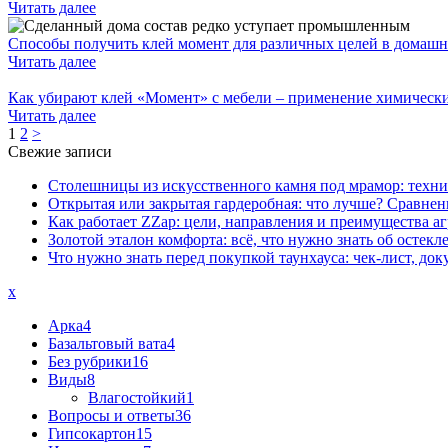
Читать далее
Способы получить клей момент для различных целей в домашн
Читать далее
Как убирают клей «Момент» с мебели – применение химических
Читать далее
1
2
>
Свежие записи
Столешницы из искусственного камня под мрамор: техни
Открытая или закрытая гардеробная: что лучше? Сравнен
Как работает ZZap: цели, направления и преимущества аг
Золотой эталон комфорта: всё, что нужно знать об остек
Что нужно знать перед покупкой таунхауса: чек-лист, д
x
Арка
4
Базальтовый вата
4
Без рубрики
16
Виды
8
Влагостойкий
1
Вопросы и ответы
36
Гипсокартон
15