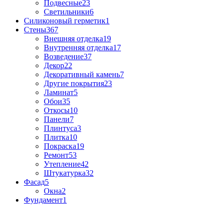
Подвесные
23
Светильники
6
Силиконовый герметик
1
Стены
367
Внешняя отделка
19
Внутренняя отделка
17
Возведение
37
Декор
22
Декоративный камень
7
Другие покрытия
23
Ламинат
5
Обои
35
Откосы
10
Панели
7
Плинтуса
3
Плитка
10
Покраска
19
Ремонт
53
Утепление
42
Штукатурка
32
Фасад
5
Окна
2
Фундамент
1