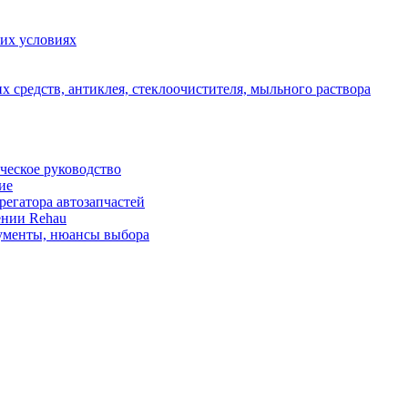
их условиях
 средств, антиклея, стеклоочистителя, мыльного раствора
ческое руководство
ие
регатора автозапчастей
лении Rehau
окументы, нюансы выбора