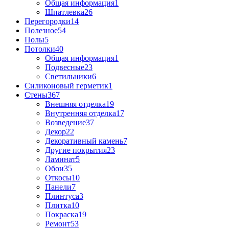
Общая информация
1
Шпатлевка
26
Перегородки
14
Полезное
54
Полы
5
Потолки
40
Общая информация
1
Подвесные
23
Светильники
6
Силиконовый герметик
1
Стены
367
Внешняя отделка
19
Внутренняя отделка
17
Возведение
37
Декор
22
Декоративный камень
7
Другие покрытия
23
Ламинат
5
Обои
35
Откосы
10
Панели
7
Плинтуса
3
Плитка
10
Покраска
19
Ремонт
53