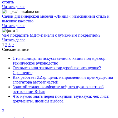
стоить
Читать далее
Салон дизайнерской мебели «Линия»: изысканный стиль и
высокое качество
Читать далее
Чем покрасить МДФ-панели с бумажным покрытием?
Читать далее
1
2
3
>
Свежие записи
Столешницы из искусственного камня под мрамор:
техническое руководство
Открытая или закрытая гардеробная: что лучше?
Сравнение
Как работает ZZap: цели, направления и преимущества
агрегатора автозапчастей
Золотой эталон комфорта: всё, что нужно знать об
остеклении Rehau
Что нужно знать перед покупкой таунхауса: чек-лист,
документы, нюансы выбора
x