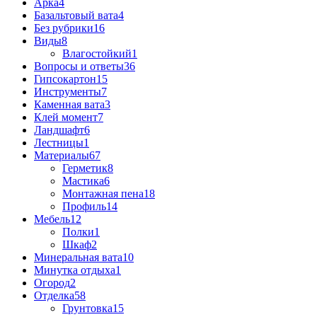
Арка
4
Базальтовый вата
4
Без рубрики
16
Виды
8
Влагостойкий
1
Вопросы и ответы
36
Гипсокартон
15
Инструменты
7
Каменная вата
3
Клей момент
7
Ландшафт
6
Лестницы
1
Материалы
67
Герметик
8
Мастика
6
Монтажная пена
18
Профиль
14
Мебель
12
Полки
1
Шкаф
2
Минеральная вата
10
Минутка отдыха
1
Огород
2
Отделка
58
Грунтовка
15