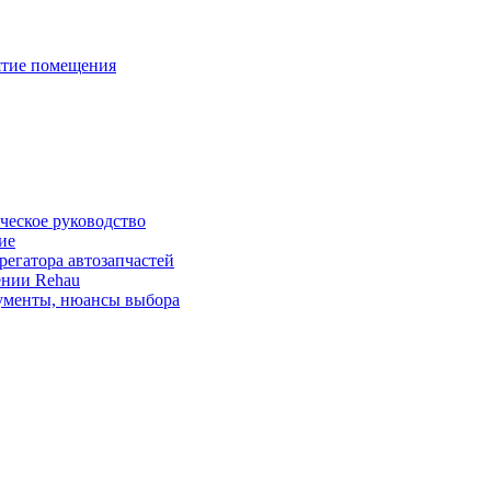
иятие помещения
ческое руководство
ие
регатора автозапчастей
лении Rehau
окументы, нюансы выбора