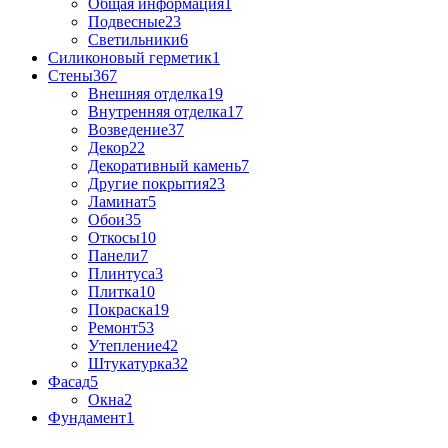
Общая информация
1
Подвесные
23
Светильники
6
Силиконовый герметик
1
Стены
367
Внешняя отделка
19
Внутренняя отделка
17
Возведение
37
Декор
22
Декоративный камень
7
Другие покрытия
23
Ламинат
5
Обои
35
Откосы
10
Панели
7
Плинтуса
3
Плитка
10
Покраска
19
Ремонт
53
Утепление
42
Штукатурка
32
Фасад
5
Окна
2
Фундамент
1