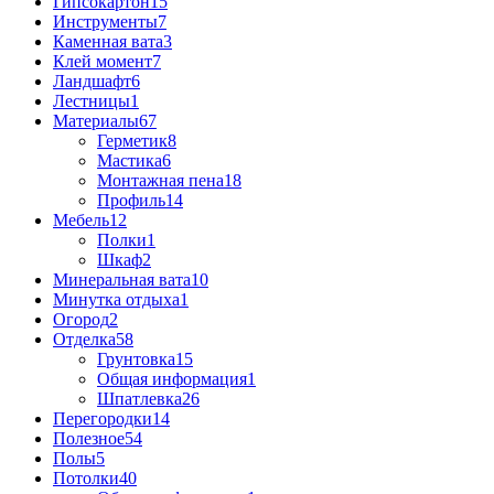
Гипсокартон
15
Инструменты
7
Каменная вата
3
Клей момент
7
Ландшафт
6
Лестницы
1
Материалы
67
Герметик
8
Мастика
6
Монтажная пена
18
Профиль
14
Мебель
12
Полки
1
Шкаф
2
Минеральная вата
10
Минутка отдыха
1
Огород
2
Отделка
58
Грунтовка
15
Общая информация
1
Шпатлевка
26
Перегородки
14
Полезное
54
Полы
5
Потолки
40