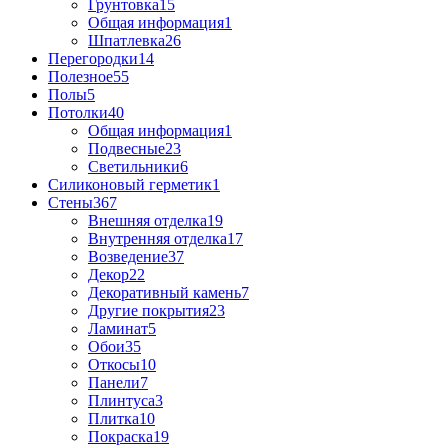
Грунтовка
15
Общая информация
1
Шпатлевка
26
Перегородки
14
Полезное
55
Полы
5
Потолки
40
Общая информация
1
Подвесные
23
Светильники
6
Силиконовый герметик
1
Стены
367
Внешняя отделка
19
Внутренняя отделка
17
Возведение
37
Декор
22
Декоративный камень
7
Другие покрытия
23
Ламинат
5
Обои
35
Откосы
10
Панели
7
Плинтуса
3
Плитка
10
Покраска
19