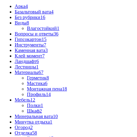
Арка
4
Базальтовый вата
4
Без рубрики
16
Виды
8
Влагостойкий
1
Вопросы и ответы
36
Гипсокартон
15
Инструменты
7
Каменная вата
3
Клей момент
7
Ландшафт
6
Лестницы
1
Материалы
67
Герметик
8
Мастика
6
Монтажная пена
18
Профиль
14
Мебель
12
Полки
1
Шкаф
2
Минеральная вата
10
Минутка отдыха
1
Огород
2
Отделка
58