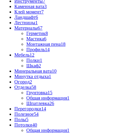
Инструменты
7
Каменная вата
3
Клей момент
7
Ландшафт
6
Лестницы
1
Материалы
67
Герметик
8
Мастика
6
Монтажная пена
18
Профиль
14
Мебель
12
Полки
1
Шкаф
2
Минеральная вата
10
Минутка отдыха
1
Огород
2
Отделка
58
Грунтовка
15
Общая информация
1
Шпатлевка
26
Перегородки
14
Полезное
54
Полы
5
Потолки
40
Общая информация
1