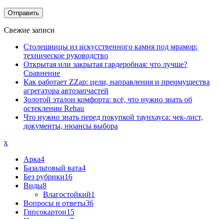
Свежие записи
Столешницы из искусственного камня под мрамор:
техническое руководство
Открытая или закрытая гардеробная: что лучше?
Сравнение
Как работает ZZap: цели, направления и преимущества
агрегатора автозапчастей
Золотой эталон комфорта: всё, что нужно знать об
остеклении Rehau
Что нужно знать перед покупкой таунхауса: чек-лист,
документы, нюансы выбора
x
Арка
4
Базальтовый вата
4
Без рубрики
16
Виды
8
Влагостойкий
1
Вопросы и ответы
36
Гипсокартон
15