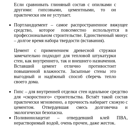
Если сравнивать глиняный состав с опилками с
другими: гипсовыми, цементными, то он
практически им не уступает.
Портландцемент – самое распространенное вяжущее
средство, которое повсеместно используется в
профессиональном строительстве. Единственный минус
– долгое время набора твердости (вставания).
Цемент с применением древесной стружки
замечательно подходит для тепловой штукатурки
стен, как внутреннего, так и внешнего назначения.
Вставший цемент отлично противостоит
повышенной влажности. Засыпные стены это
выгодный и надёжный способ сберечь тепло
своего дома.
Гипс – для внутренней отделки стен идеальное средство
для «скоростного» строительства. Встаёт такой состав
практически мгновенно, а прочность набирает схожую с
цементом. Отвердевшая смесь долговечна и
экологически безопасна.
Поливинилацетат – отвердевший клей ПВА,
нерастворимый водой, очень прочен, даже жесток.