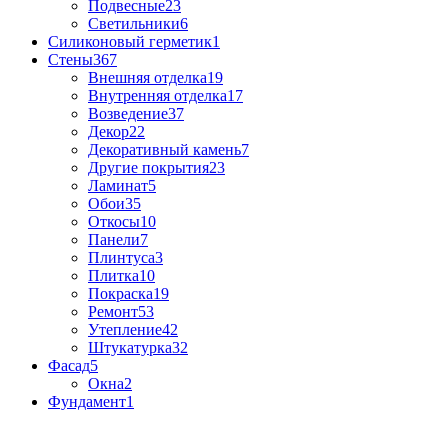
Подвесные
23
Светильники
6
Силиконовый герметик
1
Стены
367
Внешняя отделка
19
Внутренняя отделка
17
Возведение
37
Декор
22
Декоративный камень
7
Другие покрытия
23
Ламинат
5
Обои
35
Откосы
10
Панели
7
Плинтуса
3
Плитка
10
Покраска
19
Ремонт
53
Утепление
42
Штукатурка
32
Фасад
5
Окна
2
Фундамент
1