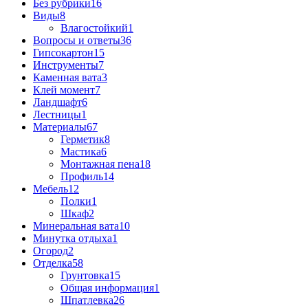
Без рубрики
16
Виды
8
Влагостойкий
1
Вопросы и ответы
36
Гипсокартон
15
Инструменты
7
Каменная вата
3
Клей момент
7
Ландшафт
6
Лестницы
1
Материалы
67
Герметик
8
Мастика
6
Монтажная пена
18
Профиль
14
Мебель
12
Полки
1
Шкаф
2
Минеральная вата
10
Минутка отдыха
1
Огород
2
Отделка
58
Грунтовка
15
Общая информация
1
Шпатлевка
26