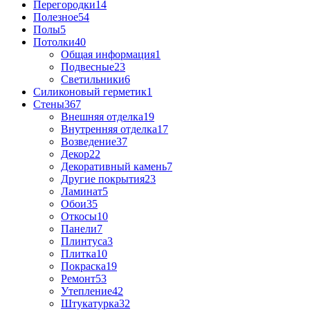
Перегородки
14
Полезное
54
Полы
5
Потолки
40
Общая информация
1
Подвесные
23
Светильники
6
Силиконовый герметик
1
Стены
367
Внешняя отделка
19
Внутренняя отделка
17
Возведение
37
Декор
22
Декоративный камень
7
Другие покрытия
23
Ламинат
5
Обои
35
Откосы
10
Панели
7
Плинтуса
3
Плитка
10
Покраска
19
Ремонт
53
Утепление
42
Штукатурка
32