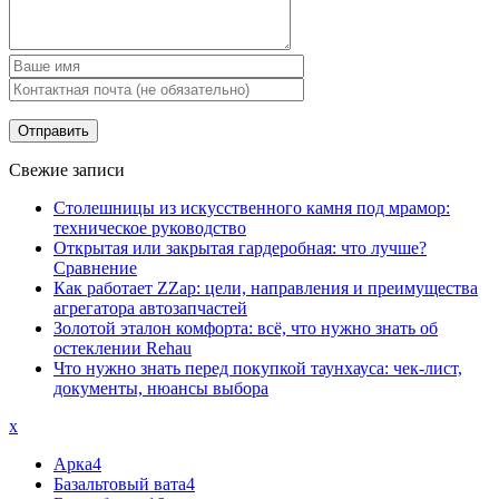
Свежие записи
Столешницы из искусственного камня под мрамор:
техническое руководство
Открытая или закрытая гардеробная: что лучше?
Сравнение
Как работает ZZap: цели, направления и преимущества
агрегатора автозапчастей
Золотой эталон комфорта: всё, что нужно знать об
остеклении Rehau
Что нужно знать перед покупкой таунхауса: чек-лист,
документы, нюансы выбора
x
Арка
4
Базальтовый вата
4