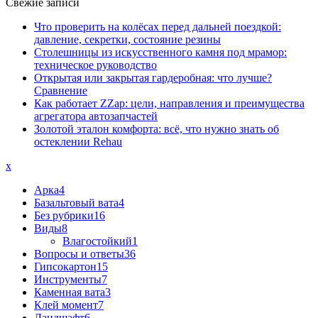
Свежие записи
Что проверить на колёсах перед дальней поездкой:
давление, секретки, состояние резины
Столешницы из искусственного камня под мрамор:
техническое руководство
Открытая или закрытая гардеробная: что лучше?
Сравнение
Как работает ZZap: цели, направления и преимущества
агрегатора автозапчастей
Золотой эталон комфорта: всё, что нужно знать об
остеклении Rehau
x
Арка
4
Базальтовый вата
4
Без рубрики
16
Виды
8
Влагостойкий
1
Вопросы и ответы
36
Гипсокартон
15
Инструменты
7
Каменная вата
3
Клей момент
7
Ландшафт
6