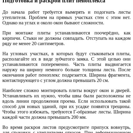
Подготовка и раскрой плит пеноплекса
До начала работ требуется вымерять и подогнать листы
утеплителя. Проблем на прямых участках стен с этим нет.
Однако на углах и около окон бывают сложности.
При монтаже плиты устанавливаются поочерёдно, как
кирпичи. Стыки не должны совпадать. Отступать на каждом
ряду не менее 20 сантиметров.
На угловых участках, в которых будут стыковаться плиты,
располагайте их в виде зубчатого замка. С этой целью они
устанавливаются попеременно. Часть плиты выдвигается
наружу на ширину немного больше толщины листа. После
окончания работ пеноплекс подрезается. Ширина фрагмента,
контактирующего с углом должна превышать 20 см.
Наиболее сложно монтировать плиты вокруг окон и дверей.
Устанавливать их нужно, чтобы швы были расположены не
вдоль линии продолжения проема. Если использовать такой
способ для новых зданий, при их усадке появятся трещины.
Чтобы этого избежать, требуются Г-образные листы. Ширина
каждой части должна превышать 200 мм.
Во время раскроя листов предусмотрите припуск вовнутрь,
для стыковки с утеплителем откосов. При деформационном