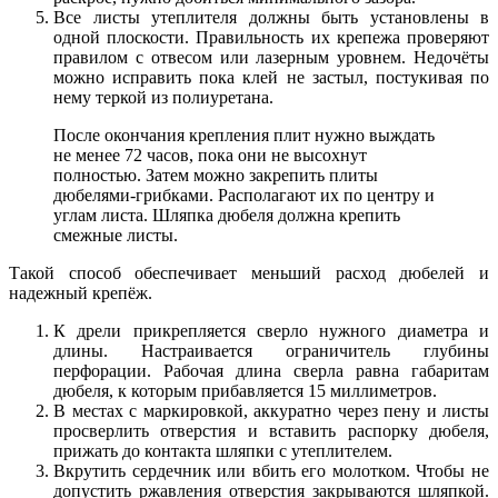
Все листы утеплителя должны быть установлены в
одной плоскости. Правильность их крепежа проверяют
правилом с отвесом или лазерным уровнем. Недочёты
можно исправить пока клей не застыл, постукивая по
нему теркой из полиуретана.
После окончания крепления плит нужно выждать
не менее 72 часов, пока они не высохнут
полностью. Затем можно закрепить плиты
дюбелями-грибками. Располагают их по центру и
углам листа. Шляпка дюбеля должна крепить
смежные листы.
Такой способ обеспечивает меньший расход дюбелей и
надежный крепёж.
К дрели прикрепляется сверло нужного диаметра и
длины. Настраивается ограничитель глубины
перфорации. Рабочая длина сверла равна габаритам
дюбеля, к которым прибавляется 15 миллиметров.
В местах с маркировкой, аккуратно через пену и листы
просверлить отверстия и вставить распорку дюбеля,
прижать до контакта шляпки с утеплителем.
Вкрутить сердечник или вбить его молотком. Чтобы не
допустить ржавления отверстия закрываются шляпкой.