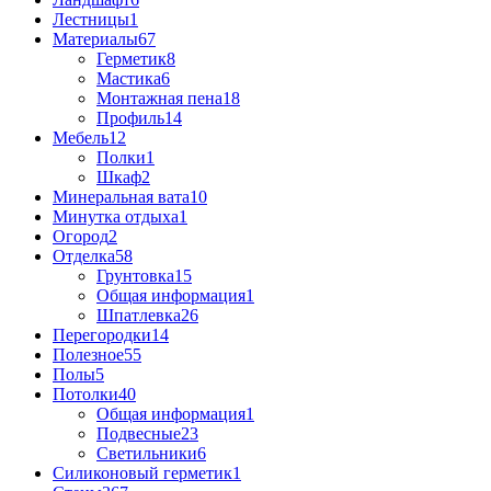
Лестницы
1
Материалы
67
Герметик
8
Мастика
6
Монтажная пена
18
Профиль
14
Мебель
12
Полки
1
Шкаф
2
Минеральная вата
10
Минутка отдыха
1
Огород
2
Отделка
58
Грунтовка
15
Общая информация
1
Шпатлевка
26
Перегородки
14
Полезное
55
Полы
5
Потолки
40
Общая информация
1
Подвесные
23
Светильники
6
Силиконовый герметик
1