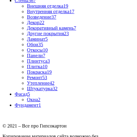
Стены
367
Внешняя отделка
19
Внутренняя отделка
17
Возведение
37
Декор
22
Декоративный камень
7
Другие покрытия
23
Ламинат
5
Обои
35
Откосы
10
Панели
7
Плинтуса
3
Плитка
10
Покраска
19
Ремонт
53
Утепление
42
Штукатурка
32
Фасад
5
Окна
2
Фундамент
1
© 2021 – Все про Гипсокартон
Копирование материалов сайта возможно без