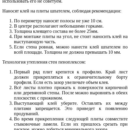
использовать его не советуем.
Наносят клей на плиты шпателем, соблюдая рекомендации:
По периметру наносят полосы не уже 10 см.
В центре располагают небольшими горками.
Толщина клеящего состава не более 25мм.
При монтаже плиты на угол, не стоит наносить клей на
выступающую часть.
Если стена ровная, можно нанести клей шпателем по
всей площади. Толщина не должна превышать 10 мм.
Технология утепления стен пеноплексом:
Первый ряд плит крепится к профилю. Край лист
должен прикрепляться к ограничительному борту
профиля. Если есть зазор увеличьте объем клея.
Всё листы плотно прижать к поверхности кирпичной
или деревянной стены. После можно выровнять в обеих
плоскостях с прижимом.
Выступающий клей уберите. Оставлять их между
плитами запрещается. Это приведет к появлению
продуваний.
Во время прикрепления следующей плиты совместите
стыковочные ламели. Если их пришлось срезать при
раскрое, нужно добиться минимального зазора.