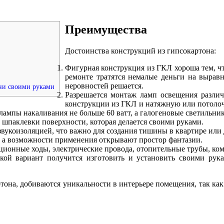
Преимущества
Достоинства конструкций из гипсокартона:
Фигурная конструкция из ГКЛ хороша тем, чт
ремонте тратятся немалые деньги на вырав
неровностей решается.
ьни своими руками
Разрешается монтаж ламп освещения различ
конструкции из ГКЛ и натяжную или потолоч
лампы накаливания не больше 60 ватт, а галогеновые светильники
шпаклевки поверхности, которая делается своими руками.
вукоизоляцией, что важно для создания тишины в квартире или 
 а возможности применения открывают простор фантазии.
онные ходы, электрические провода, отопительные трубы, ко
кой вариант получится изготовить и установить своими рук
тона, добиваются уникальности в интерьере помещения, так ка