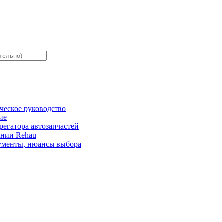
ческое руководство
ие
регатора автозапчастей
лении Rehau
окументы, нюансы выбора