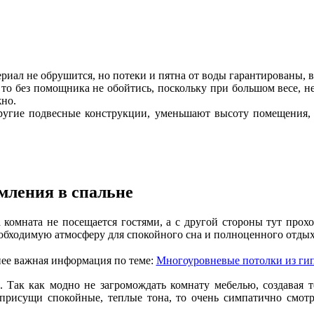
териал не обрушится, но потеки и пятна от воды гарантированы, 
то без помощника не обойтись, поскольку при большом весе, н
жно.
другие подвесные конструкции, уменьшают высоту помещения, 
мления в спальне
 комната не посещается гостями, а с другой стороны тут прох
необходимую атмосферу для спокойного сна и полноценного отд
менее важная информация по теме:
Многоуровневые потолки из ги
 Так как модно не загромождать комнату мебелью, создавая т
 присущи спокойные, теплые тона, то очень симпатично смотри