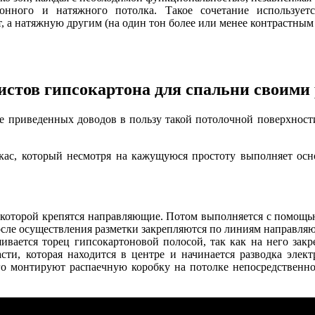
нного и натяжного потолка. Такое сочетание используется
, а натяжную другим (на один тон более или менее контрастным
истов гипсокартона для спальни своими
е приведенных доводов в пользу такой потолочной поверхности
кас, который несмотря на кажущуюся простоту выполняет осн
 которой крепятся направляющие. Потом выполняется с помощью
сле осуществления разметки закрепляются по линиям направляющ
шивается торец гипсокартоновой полосой, так как на него зак
и, которая находится в центре и начинается разводка элект
го монтируют распаечную коробку на потолке непосредственно