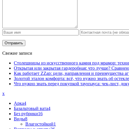
Свежие записи
Столешницы из искусственного камня под мрамор: техни
Открытая или закрытая гардеробная: что лучше? Сравнен
Как работает ZZap: цели, направления и преимущества аг
Золотой эталон комфорта: всё, что нужно знать об остек
Что нужно знать перед покупкой таунхауса: чек-лист, д
x
Арка
4
Базальтовый вата
4
Без рубрики
16
Виды
8
Влагостойкий
1