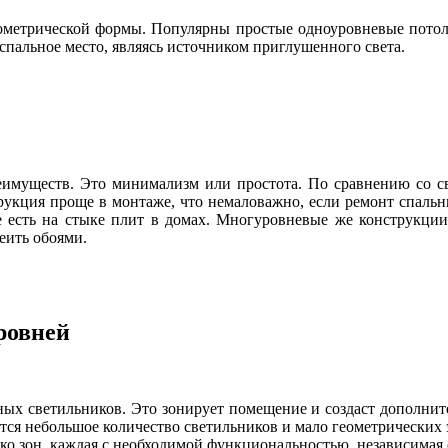
метрической формы. Популярны простые одноуровневые потоло
спальное место, являясь источником приглушенного света.
еимуществ. Это минимализм или простота. По сравнению со св
трукция проще в монтаже, что немаловажно, если ремонт спальн
 есть на стыке плит в домах. Многуровневые же конструкции
еить обоями.
ровней
ых светильников. Это зонирует помещение и создаст дополнит
ется небольшое количество светильников и мало геометрических 
ко зон, каждая с необходимой функциональностью, независимая 