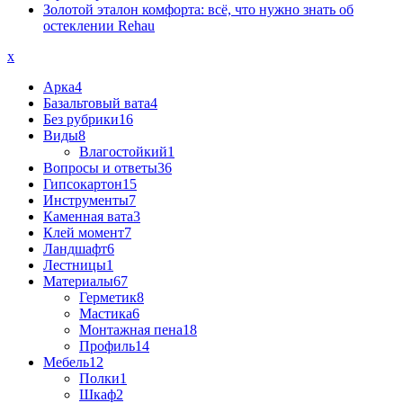
Золотой эталон комфорта: всё, что нужно знать об
остеклении Rehau
x
Арка
4
Базальтовый вата
4
Без рубрики
16
Виды
8
Влагостойкий
1
Вопросы и ответы
36
Гипсокартон
15
Инструменты
7
Каменная вата
3
Клей момент
7
Ландшафт
6
Лестницы
1
Материалы
67
Герметик
8
Мастика
6
Монтажная пена
18
Профиль
14
Мебель
12
Полки
1
Шкаф
2