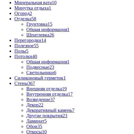
Минеральная вата
10
Минутка отдыха
1
Огород
2
Отделка
58
Грунтовка
15
Общая информация
1
Шпатлевка
26
Перегородки
14
Полезное
55
Полы
5
Потолки
40
Общая информация
1
Подвесные
23
Светильники
6
Силиконовый герметик
1
Стены
367
Внешняя отделка
19
Внутренняя отделка
17
Возведение
37
Декор
22
Декоративный камень
7
Другие покрытия
23
Ламинат
5
Обои
35
Откосы
10