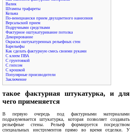
Валик
Штампы трафареты
Кельма
По-венециански прием двухцветного нанесения
Версальский прием
Подручными средствами
Фактурное оштукатуривание потолка
Декорирование
Окраска оштукатуренных рельефных стен
Барельефы
Как сделать фактурную смесь своими руками
С клеем ПВА
С грунтовкой
С гипсом
С крошкой
Популярные производители
Заключение
такое фактурная штукатурка, и для
чего применяется
В первую очередь под фактурными материалами
подразумевается штукатурка, которая позволяет создавать
рельефные стены. Рельеф формируется посредством
специальных инструментов прямо во время отделки. У