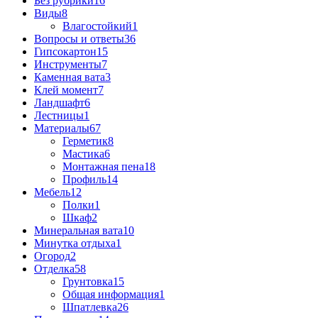
Без рубрики
16
Виды
8
Влагостойкий
1
Вопросы и ответы
36
Гипсокартон
15
Инструменты
7
Каменная вата
3
Клей момент
7
Ландшафт
6
Лестницы
1
Материалы
67
Герметик
8
Мастика
6
Монтажная пена
18
Профиль
14
Мебель
12
Полки
1
Шкаф
2
Минеральная вата
10
Минутка отдыха
1
Огород
2
Отделка
58
Грунтовка
15
Общая информация
1
Шпатлевка
26