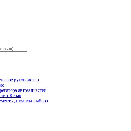
ческое руководство
ие
регатора автозапчастей
лении Rehau
окументы, нюансы выбора