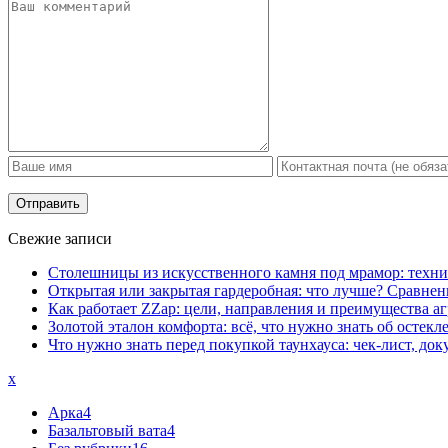
Свежие записи
Столешницы из искусственного камня под мрамор: техни
Открытая или закрытая гардеробная: что лучше? Сравнен
Как работает ZZap: цели, направления и преимущества аг
Золотой эталон комфорта: всё, что нужно знать об остек
Что нужно знать перед покупкой таунхауса: чек-лист, д
x
Арка
4
Базальтовый вата
4