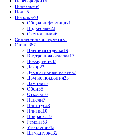
Перегородки
14
Полезное
54
Полы
5
Потолки
40
Общая информация
1
Подвесные
23
Светильники
6
Силиконовый герметик
1
Стены
367
Внешняя отделка
19
Внутренняя отделка
17
Возведение
37
Декор
22
Декоративный камень
7
Другие покрытия
23
Ламинат
5
Обои
35
Откосы
10
Панели
7
Плинтуса
3
Плитка
10
Покраска
19
Ремонт
53
Утепление
42
Штукатурка
32