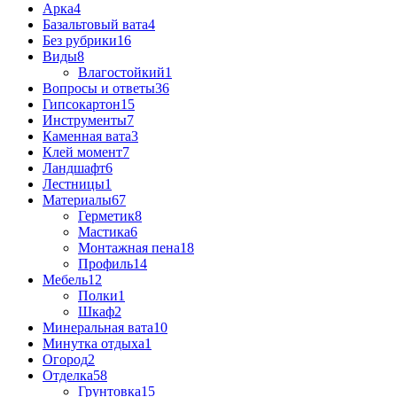
Арка
4
Базальтовый вата
4
Без рубрики
16
Виды
8
Влагостойкий
1
Вопросы и ответы
36
Гипсокартон
15
Инструменты
7
Каменная вата
3
Клей момент
7
Ландшафт
6
Лестницы
1
Материалы
67
Герметик
8
Мастика
6
Монтажная пена
18
Профиль
14
Мебель
12
Полки
1
Шкаф
2
Минеральная вата
10
Минутка отдыха
1
Огород
2
Отделка
58
Грунтовка
15