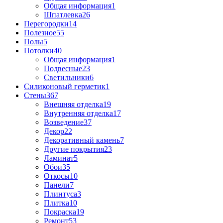
Общая информация
1
Шпатлевка
26
Перегородки
14
Полезное
55
Полы
5
Потолки
40
Общая информация
1
Подвесные
23
Светильники
6
Силиконовый герметик
1
Стены
367
Внешняя отделка
19
Внутренняя отделка
17
Возведение
37
Декор
22
Декоративный камень
7
Другие покрытия
23
Ламинат
5
Обои
35
Откосы
10
Панели
7
Плинтуса
3
Плитка
10
Покраска
19
Ремонт
53