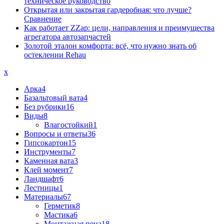
техническое руководство
Открытая или закрытая гардеробная: что лучше?
Сравнение
Как работает ZZap: цели, направления и преимущества
агрегатора автозапчастей
Золотой эталон комфорта: всё, что нужно знать об
остеклении Rehau
x
Арка
4
Базальтовый вата
4
Без рубрики
16
Виды
8
Влагостойкий
1
Вопросы и ответы
36
Гипсокартон
15
Инструменты
7
Каменная вата
3
Клей момент
7
Ландшафт
6
Лестницы
1
Материалы
67
Герметик
8
Мастика
6
Монтажная пена
18