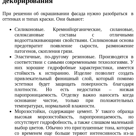
декорирования
При решении об окрашивании фасада нужно разобраться в
оттенках и типах краски. Они бывают:
Силиконовые. Кремнийорганические, силановые,
силоксановые составы с отличными
водоотталкивающими свойствами. Силиконовая основа
предотвратит появление сырости, размножение
патогенов, скопления грязи.
Эластичные, по-другому резиновые. Производятся в
соответствии с самыми современными технологиями. У
них хорошие гидрофобные характеристики, имеется
стойкость к истиранию. Изделие позволит создать
привлекательный финишный слой, который помимо
эстетики будет защищать поверхность благодаря
плотности. Но есть недостатки – низкая
паропроницаемость. Отделку важно наносить когда
основание чистое, только при положительных
температурах, нормальной влажности.
Морозостойки, содержащие цемент. У такого образца
высокая морозостойкость, паропроницаемость, но
отсутствует гидрофобность, а также слишком маленький
выбор цветов. Обычно это приглушенные тона, которые
со временем еще больше теряют интенсивность из-за