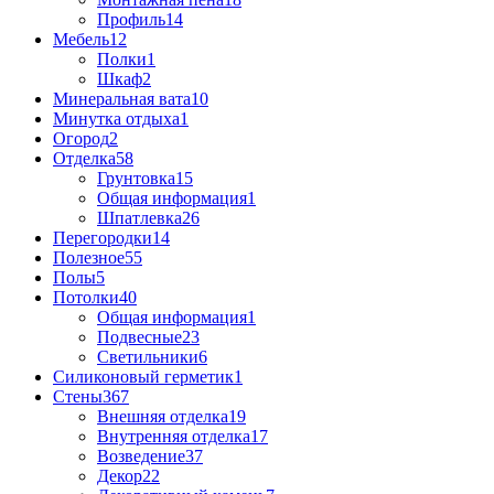
Профиль
14
Мебель
12
Полки
1
Шкаф
2
Минеральная вата
10
Минутка отдыха
1
Огород
2
Отделка
58
Грунтовка
15
Общая информация
1
Шпатлевка
26
Перегородки
14
Полезное
55
Полы
5
Потолки
40
Общая информация
1
Подвесные
23
Светильники
6
Силиконовый герметик
1
Стены
367
Внешняя отделка
19
Внутренняя отделка
17
Возведение
37
Декор
22