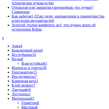
техническое руководство
Открытая или закрытая гардеробная: что лучше?
Сравнение
Как работает ZZap: цели, направления и преимущества
агрегатора автозапчастей
Золотой эталон комфорта: всё, что нужно знать об
остеклении Rehau
x
Арка
4
Базальтовый вата
4
Без рубрики
16
Виды
8
Влагостойкий
1
Вопросы и ответы
36
Гипсокартон
15
Инструменты
7
Каменная вата
3
Клей момент
7
Ландшафт
6
Лестницы
1
Материалы
67
Герметик
8
Мастика
6