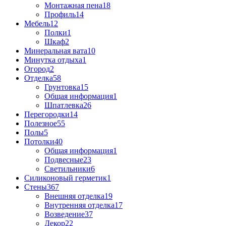
Монтажная пена
18
Профиль
14
Мебель
12
Полки
1
Шкаф
2
Минеральная вата
10
Минутка отдыха
1
Огород
2
Отделка
58
Грунтовка
15
Общая информация
1
Шпатлевка
26
Перегородки
14
Полезное
55
Полы
5
Потолки
40
Общая информация
1
Подвесные
23
Светильники
6
Силиконовый герметик
1
Стены
367
Внешняя отделка
19
Внутренняя отделка
17
Возведение
37
Декор
22