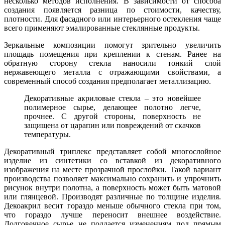
несколько методов исполнения. В зависимости от способа
создания появляется разница по стоимости, качеству,
плотности. Для фасадного или интерьерного остекления чаще
всего применяют эмалированные стеклянные продукты.
Зеркальные композиции помогут зрительно увеличить
площадь помещения при креплении к стенам. Ранее на
обратную сторону стекла наносили тонкий слой
нержавеющего металла с отражающими свойствами, а
современный способ создания предполагает металлизацию.
Декоративные акриловые стекла – это новейшее
полимерное сырье, делающее полотно легче,
прочнее. С другой стороны, поверхность не
защищена от царапин или повреждений от скачков
температуры.
Декоративный триплекс представляет собой многослойное
изделие из синтетики со вставкой из декоративного
изображения на месте прозрачной прослойки. Такой вариант
производства позволяет максимально сохранить и упрочнить
рисунок внутри полотна, а поверхность может быть матовой
или глянцевой. Производят различные по толщине изделия.
Декоакрил весит гораздо меньше обычного стекла при том,
что гораздо лучше переносит внешнее воздействие.
Долговечное сырье не поддается изменениям под прямым