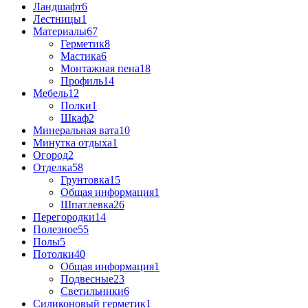
Ландшафт
6
Лестницы
1
Материалы
67
Герметик
8
Мастика
6
Монтажная пена
18
Профиль
14
Мебель
12
Полки
1
Шкаф
2
Минеральная вата
10
Минутка отдыха
1
Огород
2
Отделка
58
Грунтовка
15
Общая информация
1
Шпатлевка
26
Перегородки
14
Полезное
55
Полы
5
Потолки
40
Общая информация
1
Подвесные
23
Светильники
6
Силиконовый герметик
1