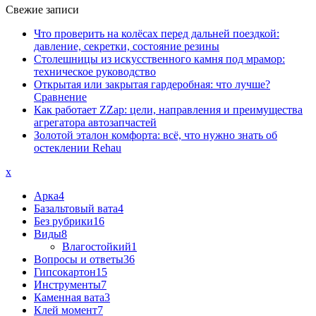
Свежие записи
Что проверить на колёсах перед дальней поездкой:
давление, секретки, состояние резины
Столешницы из искусственного камня под мрамор:
техническое руководство
Открытая или закрытая гардеробная: что лучше?
Сравнение
Как работает ZZap: цели, направления и преимущества
агрегатора автозапчастей
Золотой эталон комфорта: всё, что нужно знать об
остеклении Rehau
x
Арка
4
Базальтовый вата
4
Без рубрики
16
Виды
8
Влагостойкий
1
Вопросы и ответы
36
Гипсокартон
15
Инструменты
7
Каменная вата
3
Клей момент
7