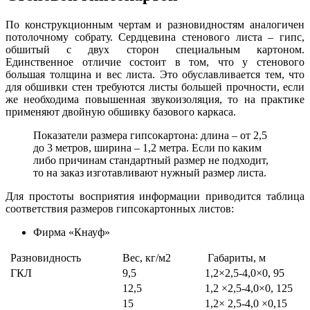
По конструкционным чертам и разновидностям аналогичен
потолочному собрату. Сердцевина стенового листа – гипс,
обшитый с двух сторон специальным картоном.
Единственное отличие состоит в том, что у стенового
большая толщина и вес листа. Это обуславливается тем, что
для обшивки стен требуются листы большей прочности, если
же необходима повышенная звукоизоляция, то на практике
применяют двойную обшивку базового каркаса.
Показатели размера гипсокартона: длина – от 2,5
до 3 метров, ширина – 1,2 метра. Если по каким
либо причинам стандартный размер не подходит,
то на заказ изготавливают нужный размер листа.
Для простоты восприятия информации приводится таблица
соответствия размеров гипсокартонных листов:
Фирма «Кнауф»
Разновидность
Вес, кг/м2
Габариты, м
ГКЛ
9,5
1,2×2,5-4,0×0, 95
12,5
1,2 ×2,5-4,0×0, 125
15
1,2× 2,5-4,0 ×0,15