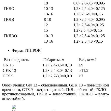
18
0,6× 2,0-3,5 ×0,095
ГКЛО
10-13
1,2× 2,5-4,0× 0,125
13-16
1,2× 2,5-4,0×0, 15
ГКЛВ
8-10
1,2 ×2,5-4,0× 0,095
12
1,2× 2,5-4,0×,0125
15
1,2×2,5-4,0×0, 15
ГКЛВО
10-13
1,2 ×2,5-4,0× 0,125
13-16
1,2× 2,5-4,0 ×0,15
Фирма ГИПРОК
Разновидность
Габариты, м
Вес, кг/м2
GN 13
1,2× 2,4-3,6× 0,13
≥9
GEK 13
1,2× 2,4-3,0× 0,13
≥11,5
GTS 9
1,2 ×2,7-3,0×0,0 9
≥7
Обозначения: GN 13 – обыкновенный, GEK 13 – повышенной
прочности, GTS 9 – ветрозащитный, ГКЛ – обычный, ГКЛО –
противопожарный, ГКЛВ – влагостойкий, ГКЛВО – влаго-
огнестойкий.