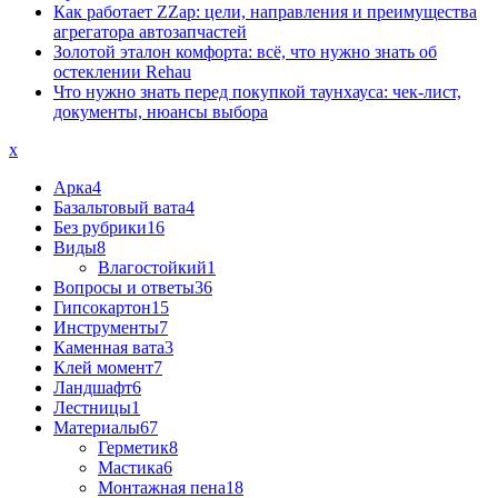
Как работает ZZap: цели, направления и преимущества
агрегатора автозапчастей
Золотой эталон комфорта: всё, что нужно знать об
остеклении Rehau
Что нужно знать перед покупкой таунхауса: чек-лист,
документы, нюансы выбора
x
Арка
4
Базальтовый вата
4
Без рубрики
16
Виды
8
Влагостойкий
1
Вопросы и ответы
36
Гипсокартон
15
Инструменты
7
Каменная вата
3
Клей момент
7
Ландшафт
6
Лестницы
1
Материалы
67
Герметик
8
Мастика
6
Монтажная пена
18