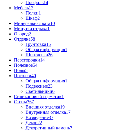
Профиль
14
Мебель
12
Полки
1
Шкаф
2
Минеральная вата
10
Минутка отдыха
1
Огород
2
Отделка
58
Грунтовка
15
Общая информация
1
Шпатлевка
26
Перегородки
14
Полезное
54
Полы
5
Потолки
40
Общая информация
1
Подвесные
23
Светильники
6
Силиконовый герметик
1
Стены
367
Внешняя отделка
19
Внутренняя отделка
17
Возведение
37
Декор
22
Декоративный камень
7